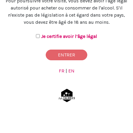
Pour poursuivre votre visite, vous devez avoir l'âge légal
autorisé pour acheter ou consommer de l'alcool. S'il
n'existe pas de législation à cet égard dans votre pays,
vous devez être âgé de 18 ans au moins.
Je certifie avoir l’âge légal
ENTRER
FR
|
EN
This site is protected by reCAPTCHA and the Google
Privacy Policy
and
Terms of Service
apply.