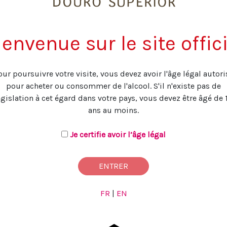
COULEUR
La robe laisse déjà percevo
ienvenue sur le site offici
complexité de cette cuvée.
et possède des reflets brill
our poursuivre votre visite, vous devez avoir l'âge légal autori
pour acheter ou consommer de l'alcool. S'il n'existe pas de
NEZ
égislation à cet égard dans votre pays, vous devez être âgé de 
Belle richesse aromatique 
ans au moins.
florales, de mûres, avec u
grillée. Le tout formant u
Je certifie avoir l’âge légal
équilibré.
ENTRER
BOUCHE
FR
|
EN
Le vin est d'une texture su
un parfait équilibre entre le