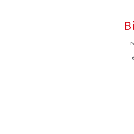
B
P
l